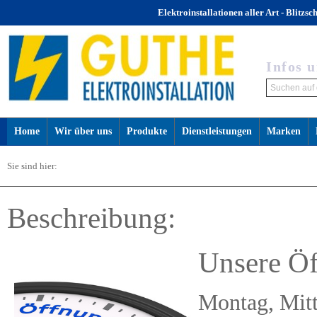
Elektroinstallationen aller Art - Blitz
Infos 
Home
Wir über uns
Produkte
Dienstleistungen
Marken
Sie sind hier:
Beschreibung:
Unsere Öf
Montag, Mit